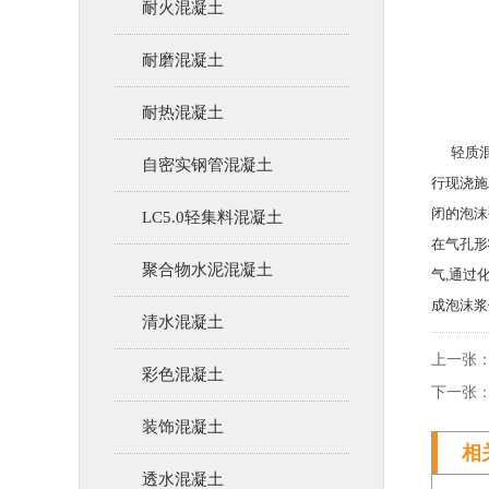
耐火混凝土
耐磨混凝土
耐热混凝土
轻质混凝
自密实钢管混凝土
行现浇施
闭的泡沫
LC5.0轻集料混凝土
在气孔形
聚合物水泥混凝土
气,通过
成泡沫浆
清水混凝土
上一张：
彩色混凝土
下一张：
装饰混凝土
相
透水混凝土