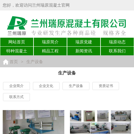
您好，欢迎访问兰州瑞原混凝土官网
网站首页
瑞原简介
瑞原党建
瑞原动态
特种混凝土
精品工程
新闻资讯
联系我们
首页
>
生产设备
生产设备
企业简介
企业文化
生产设备
资质证书
联系方式